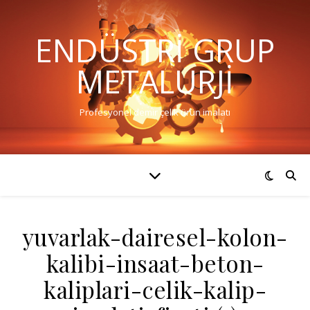
ENDÜSTRI GRUP
METALURJI
Profesyonel demir çelik ürün imalatı
yuvarlak-dairesel-kolon-
kalibi-insaat-beton-
kaliplari-celik-kalip-