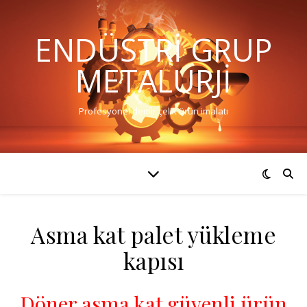
ENDÜSTRI GRUP
METALURJI
Profesyonel demir çelik ürün imalatı
Asma kat palet yükleme
kapısı
Döner asma kat güvenli ürün