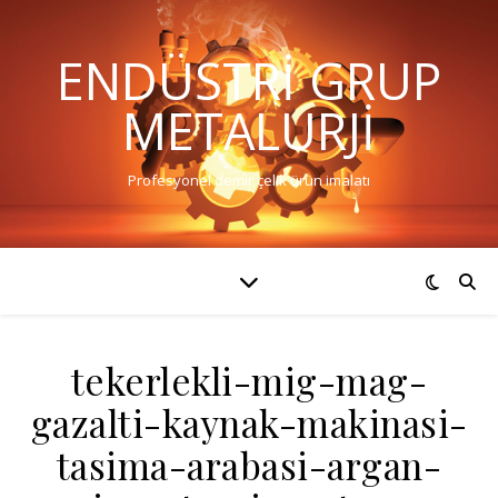
ENDÜSTRI GRUP
METALURJI
Profesyonel demir çelik ürün imalatı
tekerlekli-mig-mag-
gazalti-kaynak-makinasi-
tasima-arabasi-argan-