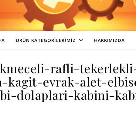
FA
ÜRÜN KATEGORILERIMIZ
HAKKIMIZDA
kmeceli-rafli-tekerlekl
kagit-evrak-alet-elbi
i-dolaplari-kabini-kabi