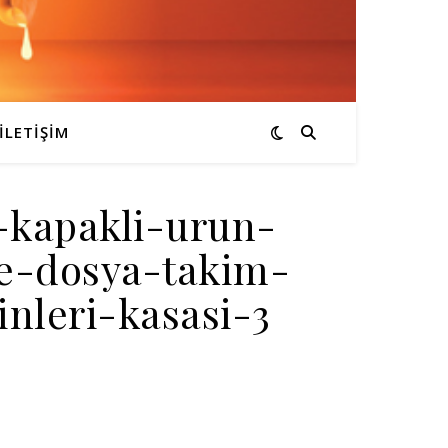
İLETIŞIM
i-kapakli-urun-
se-dosya-takim-
nleri-kasasi-3