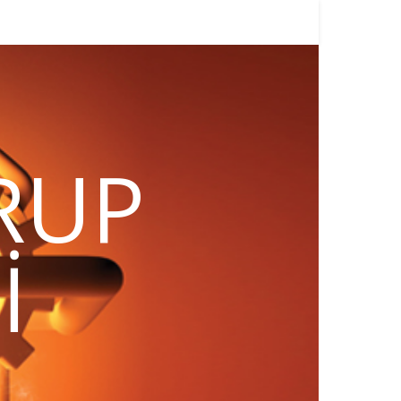
RUP
I