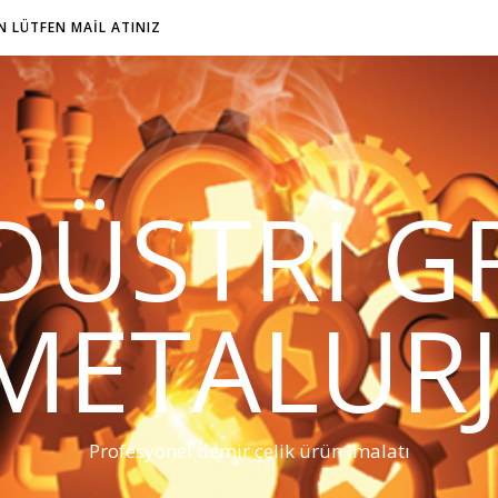
IN LÜTFEN MAIL ATINIZ
DÜSTRI G
METALURJ
Profesyonel demir çelik ürün imalatı