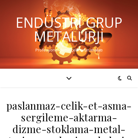
ENDÜSTRI GRUP
METALURJI
Profesyonel demir çelik ürün imalatı
paslanmaz-celik-et-asma-
sergileme-aktarma-
dizme-stoklama-metal-