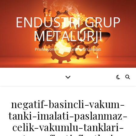
ENDÜSTRI GRUP
METALURJI
Profesyonel demir çelik ürün imalatı
negatif-basincli-vakum-
tanki-imalati-paslanmaz-
celik-vakumlu-tanklari-