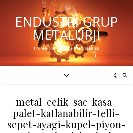
ENDÜSTRI GRUP
METALURJI
Profesyonel demir çelik ürün imalatı
metal-celik-sac-kasa-
palet-katlanabilir-telli-
sepet-ayagi-kupel-piyon-