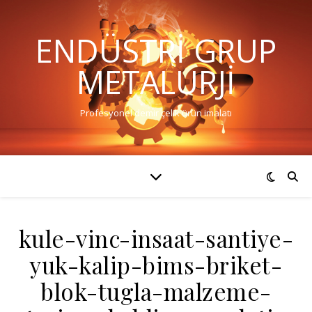
ENDÜSTRI GRUP
METALURJI
Profesyonel demir çelik ürün imalatı
kule-vinc-insaat-santiye-
yuk-kalip-bims-briket-
blok-tugla-malzeme-