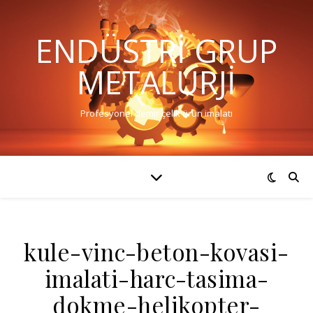
ENDÜSTRI GRUP
METALURJI
Profesyonel demir çelik ürün imalatı
kule-vinc-beton-kovasi-
imalati-harc-tasima-
dokme-helikopter-