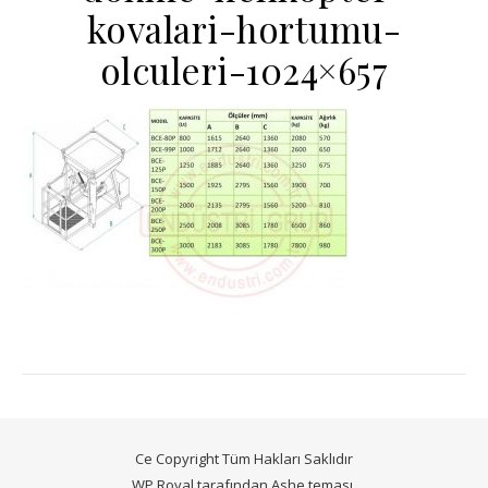
kovalari-hortumu-
olculeri-1024×657
Ce Copyright Tüm Hakları Saklıdır
WP Royal
tarafından Ashe teması.