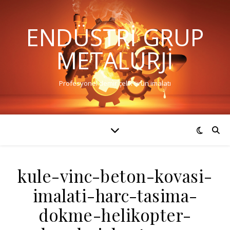
ENDÜSTRI GRUP
METALURJI
Profesyonel demir çelik ürün imalatı
kule-vinc-beton-kovasi-
imalati-harc-tasima-
dokme-helikopter-