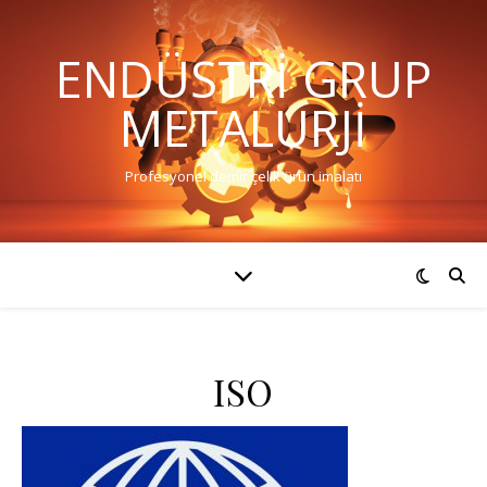
ENDÜSTRI GRUP
METALURJI
Profesyonel demir çelik ürün imalatı
ISO