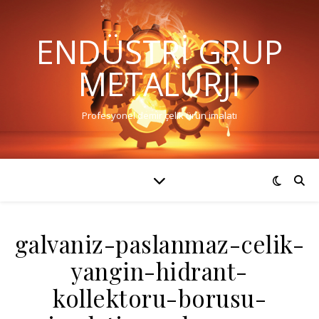
ENDÜSTRI GRUP
METALURJI
Profesyonel demir çelik ürün imalatı
galvaniz-paslanmaz-celik-
yangin-hidrant-
kollektoru-borusu-