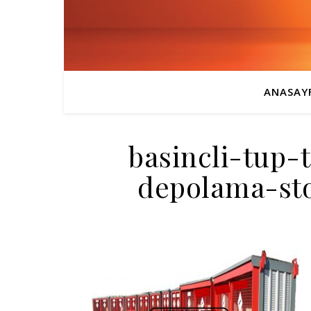
ANASAY
basincli-tup-
depolama-sto