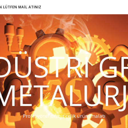
IN LÜTFEN MAIL ATINIZ
DÜSTRI G
METALURJ
Profesyonel demir çelik ürün imalatı