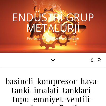
ENDÜSTRI GRUP
METALURJI
Profesyonel demir çelik ürün imalatı
basincli-kompresor-hava-
tanki-imalati-tanklari-
tupu-emniyet-ventili-