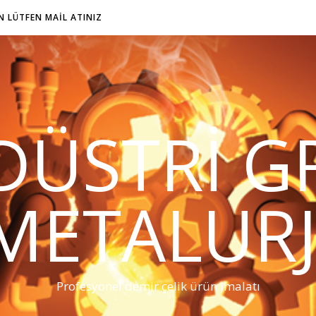
IN LÜTFEN MAIL ATINIZ
DÜSTRI G
METALURJ
Profesyonel demir çelik ürün imalatı