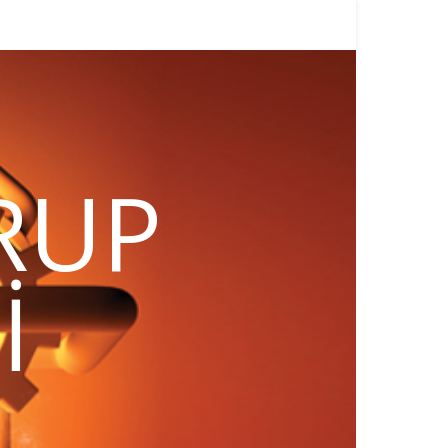
RUP
I