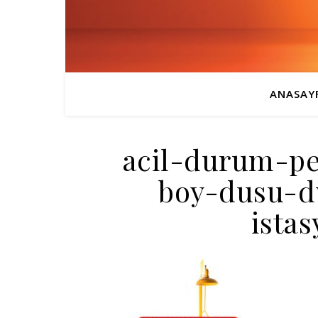
ANASAY
acil-durum-ped
boy-dusu-d
istas