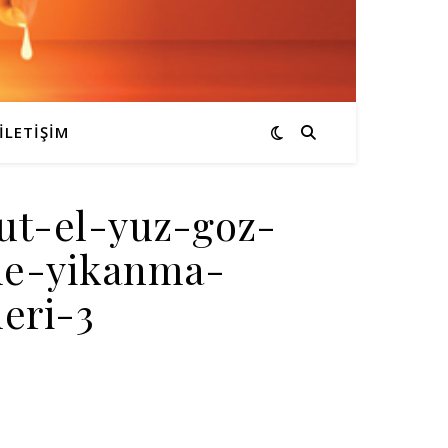
İLETIŞIM
cut-el-yuz-goz-
me-yikanma-
leri-3