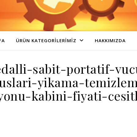
FA
ÜRÜN KATEGORILERIMIZ
HAKKIMIZDA
alli-sabit-portatif-vu
uslari-yikama-temizle
yonu-kabini-fiyati-cesit